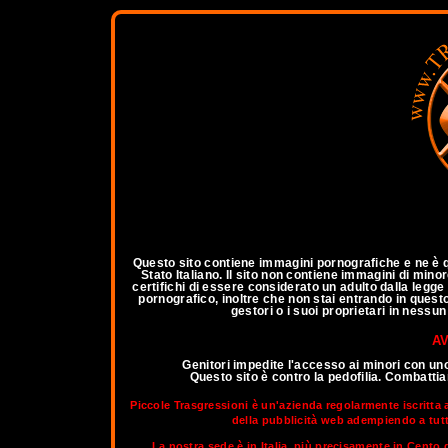
a
Questo sito contiene immagini pornografiche e ne è qu
Stato Italiano. Il sito non contiene immagini di mino
certifichi di essere considerato un adulto dalla legg
pornografico, inoltre che non stai entrando in questo 
gestori o i suoi proprietari in nessu
AV
Genitori impedite l'accesso ai minori con un
Questo sito è contro la pedofilia. Combatt
Piccole Trasgressioni è un'azienda regolarmente iscritta 
della pubblicità web adempiendo a tutti 
La nostra sede è in Italia, più precisamente in Cento d