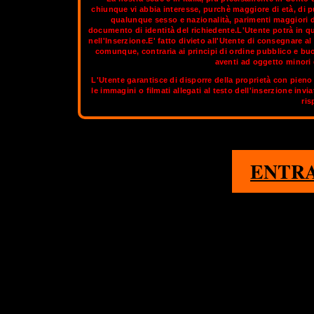
chiunque vi abbia interesse, purchè maggiore di età, di p
qualunque sesso e nazionalità, parimenti maggiori di
documento di identità del richiedente.L'Utente potrà in q
Catania nota come la perla nera dello Ionio, essa sorge su uno sp
nell'Inserzione.E' fatto divieto all'Utente di consegnare 
basalto etneo. La città si trova sulla costa orientale dell'isola, ai
comunque, contraria ai principi di ordine pubblico e bu
aventi ad oggetto minori d
L'Utente garantisce di disporre della proprietà con pieno 
Sul circuito aggiornato di
OnlyTransex
tro
le immagini o filmati allegati al testo dell'inserzione invi
ris
1
BERNA
ENTR